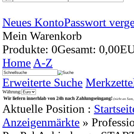
Neues Konto
Passwort verg
Mein Warenkorb
Produkte: 0
Gesamt: 0,00E
Home
A-Z
Erweiterte Suche
Merkzette
Währung:
Wir liefern innerhlab von 24h nach Zahlungseingang!
(nicht an Sam,
Aktuelle Position :
Startseit
Anzeigenmärkte
»
Professi