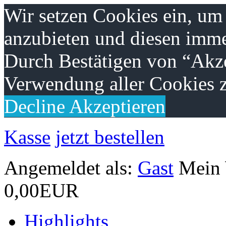
Wir setzen Cookies ein, um
anzubieten und diesen imme
Durch Bestätigen von “Akze
Verwendung aller Cookies z
Decline
Akzeptieren
Kasse
jetzt bestellen
Angemeldet als:
Gast
Mein
0,00EUR
Highlights