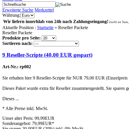
Erweiterte Suche
Merkzettel
Währung:
Wir liefern innerhlab von 24h nach Zahlungseingang!
(nicht an Sam,
Aktuelle Position :
Startseite
»
Reseller Packete
Reseller Packete
Produkte pro Seite:
Sortieren nach:
9 Reseller-Scripte (40,00 EUR gespart)
Art-Nr.: rp002
Sie erhalten hier 9 Reseller-Scripte für NUR 79,00 EUR (Einzelprei
Dieses Paket wurde extra für Reseller zusammengestellt. Sie sparen
Dieses ...
* Alle Preise inkl. MwSt.
Unser alter Preis:
99,99EUR
Sonderangebot:
79,99EUR*
Sie sparen 20,00EUR (20%)
inkl. 0% MwSt.