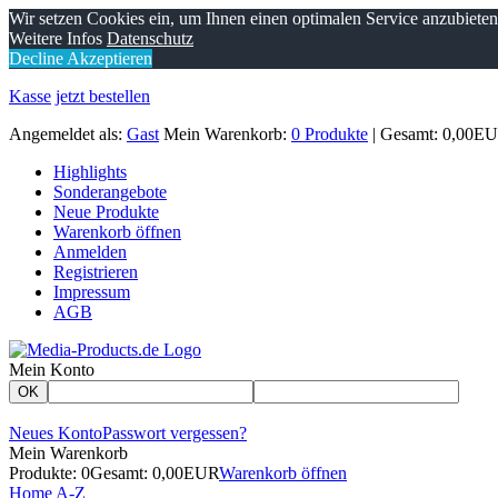
Wir setzen Cookies ein, um Ihnen einen optimalen Service anzubiete
Weitere Infos
Datenschutz
Decline
Akzeptieren
Kasse
jetzt bestellen
Angemeldet als:
Gast
Mein Warenkorb:
0 Produkte
| Gesamt: 0,00E
Highlights
Sonderangebote
Neue Produkte
Warenkorb öffnen
Anmelden
Registrieren
Impressum
AGB
Mein Konto
OK
Neues Konto
Passwort vergessen?
Mein Warenkorb
Produkte: 0
Gesamt: 0,00EUR
Warenkorb öffnen
Home
A-Z