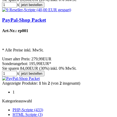
x
jetzt bestellen
PayPal-Shop Packet
Art-Nr.: rp001
* Alle Preise inkl. MwSt.
Unser alter Preis:
279,99EUR
Sonderangebot:
195,99EUR*
Sie sparen 84,00EUR (30%)
inkl. 0% MwSt.
x
jetzt bestellen
Angezeigte Produkte:
1
bis
2
(von
2
insgesamt)
1
Kategorieauswahl
PHP-Scripte (433)
HTML Scripte (3)