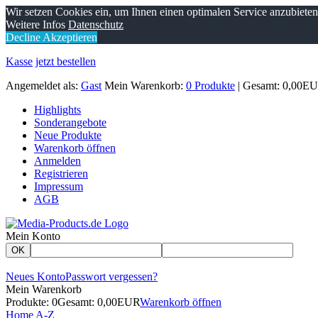
Wir setzen Cookies ein, um Ihnen einen optimalen Service anzubiete
Weitere Infos
Datenschutz
Decline
Akzeptieren
Kasse
jetzt bestellen
Angemeldet als:
Gast
Mein Warenkorb:
0 Produkte
| Gesamt: 0,00E
Highlights
Sonderangebote
Neue Produkte
Warenkorb öffnen
Anmelden
Registrieren
Impressum
AGB
Mein Konto
OK
Neues Konto
Passwort vergessen?
Mein Warenkorb
Produkte: 0
Gesamt: 0,00EUR
Warenkorb öffnen
Home
A-Z