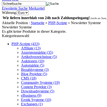
Erweiterte Suche
Merkzettel
Währung:
Wir liefern innerhlab von 24h nach Zahlungseingang!
(nicht an Sam,
Aktuelle Position :
Startseite
»
PHP-Scripte
»
Newsletter Systeme
Newsletter Systeme
Es gibt keine Produkte in dieser Kategorie.
Kategorieauswahl
PHP-Scripte (433)
Affiliate (13)
Anzeigenmärkte (35)
Artikelverzeichnisse (5)
Auktionen (10)
Automärkte (5)
Bezahlsysteme (3)
Blog Projekte (5)
CMS (18)
Community Systeme (19)
Content Projekte (3)
Downloadsysteme (5)
eBusiness (9)
Erotik Systeme (10)
Exchanges (1)