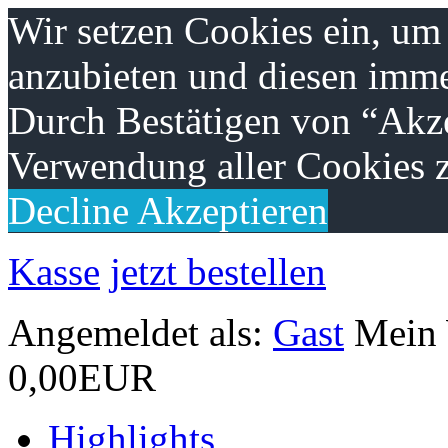
Wir setzen Cookies ein, um
anzubieten und diesen imme
Durch Bestätigen von “Akze
Verwendung aller Cookies z
Decline
Akzeptieren
Kasse
jetzt bestellen
Angemeldet als:
Gast
Mein
0,00EUR
Highlights