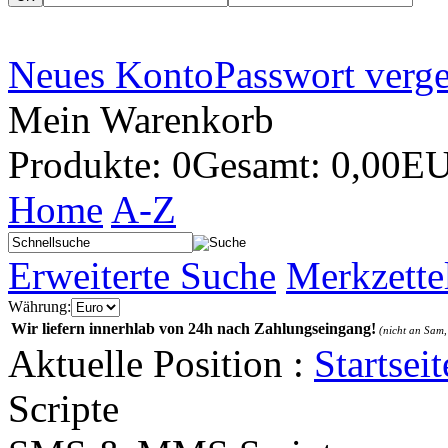
Neues Konto
Passwort verg
Mein Warenkorb
Produkte: 0
Gesamt: 0,00E
Home
A-Z
Erweiterte Suche
Merkzette
Währung:
Wir liefern innerhlab von 24h nach Zahlungseingang!
(nicht an Sam,
Aktuelle Position :
Startseit
Scripte