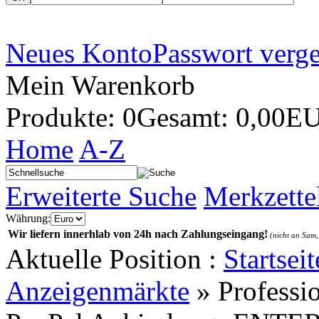
Neues Konto
Passwort verg
Mein Warenkorb
Produkte: 0
Gesamt: 0,00E
Home
A-Z
Erweiterte Suche
Merkzette
Währung:
Wir liefern innerhlab von 24h nach Zahlungseingang!
(nicht an Sam,
Aktuelle Position :
Startseit
Anzeigenmärkte
»
Professi