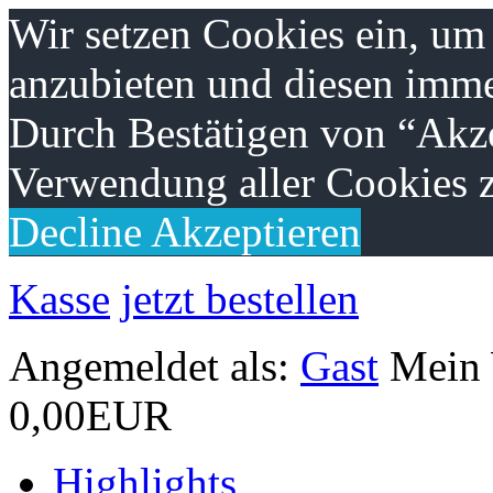
Wir setzen Cookies ein, um
anzubieten und diesen imme
Durch Bestätigen von “Akze
Verwendung aller Cookies z
Decline
Akzeptieren
Kasse
jetzt bestellen
Angemeldet als:
Gast
Mein
0,00EUR
Highlights