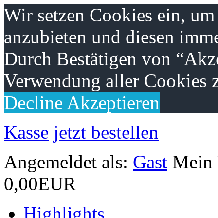
Wir setzen Cookies ein, um
anzubieten und diesen imme
Durch Bestätigen von “Akze
Verwendung aller Cookies z
Decline
Akzeptieren
Kasse
jetzt bestellen
Angemeldet als:
Gast
Mein
0,00EUR
Highlights