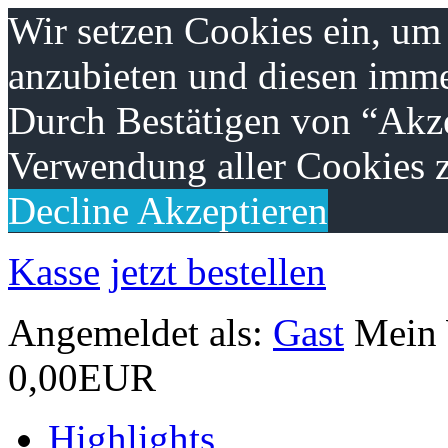
Wir setzen Cookies ein, um
anzubieten und diesen imme
Durch Bestätigen von “Akze
Verwendung aller Cookies z
Decline
Akzeptieren
Kasse
jetzt bestellen
Angemeldet als:
Gast
Mein
0,00EUR
Highlights