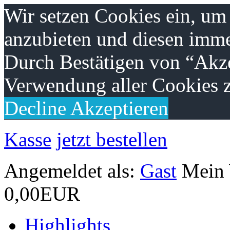
Wir setzen Cookies ein, um
anzubieten und diesen imme
Durch Bestätigen von “Akze
Verwendung aller Cookies z
Decline
Akzeptieren
Kasse
jetzt bestellen
Angemeldet als:
Gast
Mein
0,00EUR
Highlights