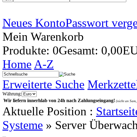
Neues Konto
Passwort verg
Mein Warenkorb
Produkte: 0
Gesamt: 0,00E
Home
A-Z
Erweiterte Suche
Merkzette
Währung:
Wir liefern innerhlab von 24h nach Zahlungseingang!
(nicht an Sam,
Aktuelle Position :
Startseit
Systeme
»
Server Überwac