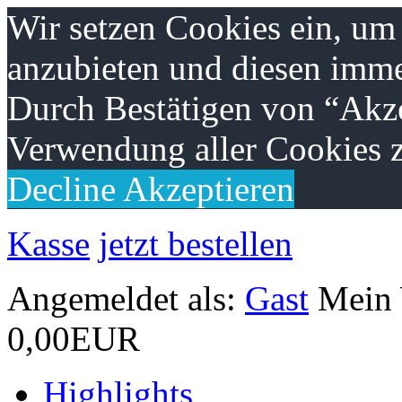
Wir setzen Cookies ein, um
anzubieten und diesen imme
Durch Bestätigen von “Akze
Verwendung aller Cookies z
Decline
Akzeptieren
Kasse
jetzt bestellen
Angemeldet als:
Gast
Mein
0,00EUR
Highlights