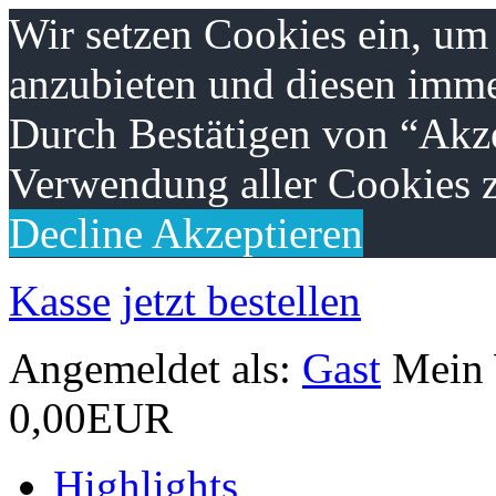
Wir setzen Cookies ein, um
anzubieten und diesen imme
Durch Bestätigen von “Akze
Verwendung aller Cookies z
Decline
Akzeptieren
Kasse
jetzt bestellen
Angemeldet als:
Gast
Mein
0,00EUR
Highlights