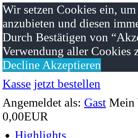
Wir setzen Cookies ein, um
anzubieten und diesen imme
Durch Bestätigen von “Akze
Verwendung aller Cookies z
Decline
Akzeptieren
Kasse
jetzt bestellen
Angemeldet als:
Gast
Mein
0,00EUR
Highlights