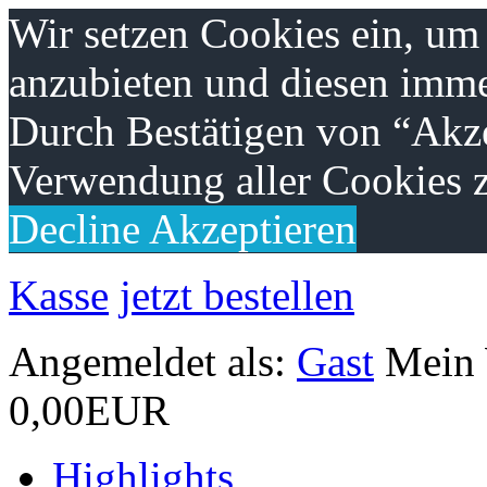
Wir setzen Cookies ein, um
anzubieten und diesen imme
Durch Bestätigen von “Akze
Verwendung aller Cookies z
Decline
Akzeptieren
Kasse
jetzt bestellen
Angemeldet als:
Gast
Mein
0,00EUR
Highlights