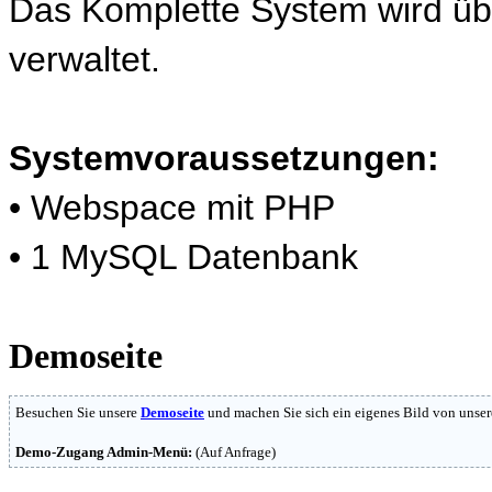
Das Komplette System wird üb
verwaltet.
Systemvoraussetzungen:
• Webspace mit PHP
• 1 MySQL Datenbank
Demoseite
Besuchen Sie unsere
Demoseite
und machen Sie sich ein eigenes Bild von unser
Demo-Zugang Admin-Menü:
(Auf Anfrage)