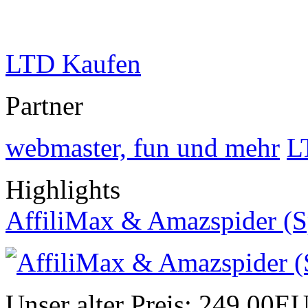
LTD Kaufen
Partner
webmaster, fun und mehr
L
Highlights
AffiliMax & Amazspider (S
Unser alter Preis:
249,00E