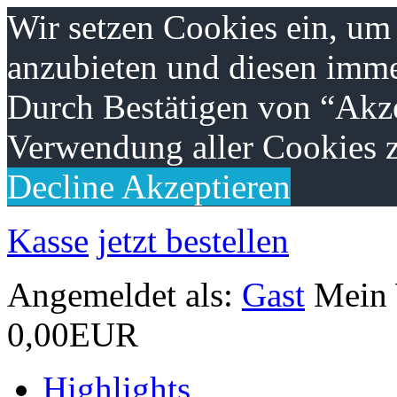
Wir setzen Cookies ein, um
anzubieten und diesen imme
Durch Bestätigen von “Akze
Verwendung aller Cookies z
Decline
Akzeptieren
Kasse
jetzt bestellen
Angemeldet als:
Gast
Mein
0,00EUR
Highlights