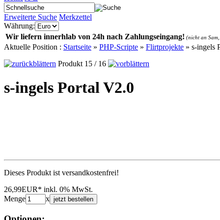
Erweiterte Suche
Merkzettel
Währung:
Wir liefern innerhlab von 24h nach Zahlungseingang!
(nicht an Sam,
Aktuelle Position :
Startseite
»
PHP-Scripte
»
Flirtprojekte
»
s-ingels 
Produkt 15 / 16
s-ingels Portal V2.0
Dieses Produkt ist versandkostenfrei!
26,99EUR*
inkl. 0% MwSt.
Menge
x
jetzt bestellen
Optionen: