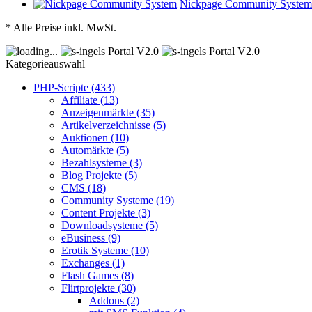
Nickpage Community System
* Alle Preise inkl. MwSt.
Kategorieauswahl
PHP-Scripte (433)
Affiliate (13)
Anzeigenmärkte (35)
Artikelverzeichnisse (5)
Auktionen (10)
Automärkte (5)
Bezahlsysteme (3)
Blog Projekte (5)
CMS (18)
Community Systeme (19)
Content Projekte (3)
Downloadsysteme (5)
eBusiness (9)
Erotik Systeme (10)
Exchanges (1)
Flash Games (8)
Flirtprojekte (30)
Addons (2)