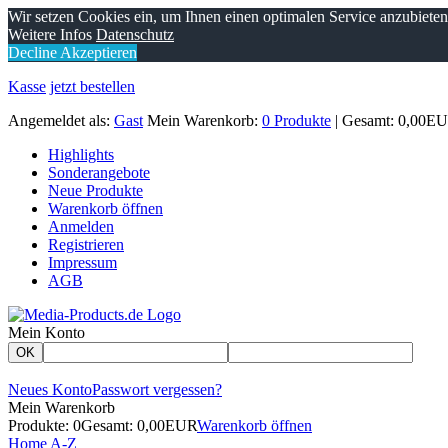
Wir setzen Cookies ein, um Ihnen einen optimalen Service anzubiete
Weitere Infos
Datenschutz
Decline
Akzeptieren
Kasse
jetzt bestellen
Angemeldet als:
Gast
Mein Warenkorb:
0 Produkte
| Gesamt: 0,00E
Highlights
Sonderangebote
Neue Produkte
Warenkorb öffnen
Anmelden
Registrieren
Impressum
AGB
Mein Konto
OK
Neues Konto
Passwort vergessen?
Mein Warenkorb
Produkte: 0
Gesamt: 0,00EUR
Warenkorb öffnen
Home
A-Z