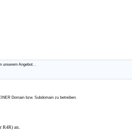
n unserem Angebot...
uf EINER Domain bzw. Subdomain zu betreiben.
er R4R) an.