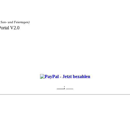
 Son- und Feiertagen)
Portal V2.0
___:
___