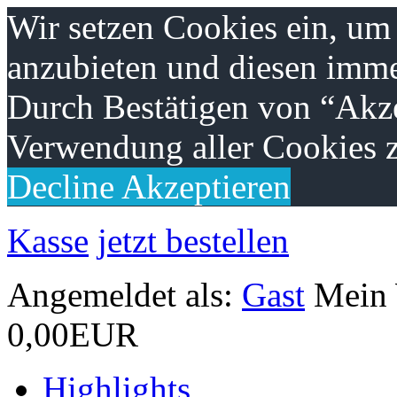
Wir setzen Cookies ein, um
anzubieten und diesen imme
Durch Bestätigen von “Akze
Verwendung aller Cookies z
Decline
Akzeptieren
Kasse
jetzt bestellen
Angemeldet als:
Gast
Mein
0,00EUR
Highlights