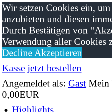
Wir setzen Cookies ein, um
anzubieten und diesen imme
Durch Bestätigen von “Akze
Verwendung aller Cookies z
Decline
Akzeptieren
Kasse
jetzt bestellen
Angemeldet als:
Gast
Mein
0,00EUR
Highlights