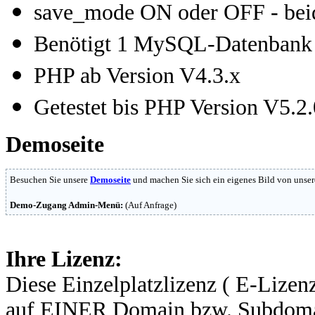
save_mode ON oder OFF - beid
Benötigt 1 MySQL-Datenbank
PHP ab Version V4.3.x
Getestet bis PHP Version V5.2.
Demoseite
Besuchen Sie unsere
Demoseite
und machen Sie sich ein eigenes Bild von unser
Demo-Zugang Admin-Menü:
(Auf Anfrage)
Ihre Lizenz:
Diese Einzelplatzlizenz ( E-Lizenz
auf EINER Domain bzw. Subdomai