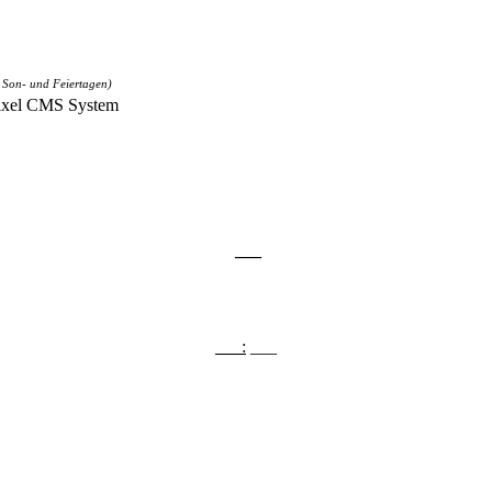
 Son- und Feiertagen)
ixel CMS System
___
___:
___