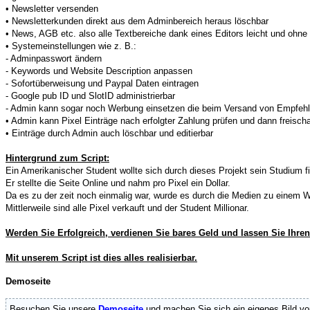
• Newsletter versenden
• Newsletterkunden direkt aus dem Adminbereich heraus löschbar
• News, AGB etc. also alle Textbereiche dank eines Editors leicht und ohne
• Systemeinstellungen wie z. B.:
- Adminpasswort ändern
- Keywords und Website Description anpassen
- Sofortüberweisung und Paypal Daten eintragen
- Google pub ID und SlotID administrierbar
- Admin kann sogar noch Werbung einsetzen die beim Versand von Empfeh
• Admin kann Pixel Einträge nach erfolgter Zahlung prüfen und dann freischa
• Einträge durch Admin auch löschbar und editierbar
Hintergrund zum Script:
Ein Amerikanischer Student wollte sich durch dieses Projekt sein Studium f
Er stellte die Seite Online und nahm pro Pixel ein Dollar.
Da es zu der zeit noch einmalig war, wurde es durch die Medien zu einem We
Mittlerweile sind alle Pixel verkauft und der Student Millionar.
Werden Sie Erfolgreich, verdienen Sie bares Geld und lassen Sie Ihre
Mit unserem Script ist dies alles realisierbar.
Demoseite
Besuchen Sie unsere
Demoseite
und machen Sie sich ein eigenes Bild vo