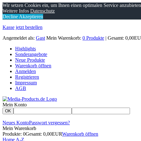
Wir setzen Cookies ein, um Ihnen einen optimalen Service anzubiete
Weitere Infos
Datenschutz
Decline
Akzeptieren
Kasse
jetzt bestellen
Angemeldet als:
Gast
Mein Warenkorb:
0 Produkte
| Gesamt: 0,00E
Highlights
Sonderangebote
Neue Produkte
Warenkorb öffnen
Anmelden
Registrieren
Impressum
AGB
Mein Konto
OK
Neues Konto
Passwort vergessen?
Mein Warenkorb
Produkte: 0
Gesamt: 0,00EUR
Warenkorb öffnen
Home
A-Z