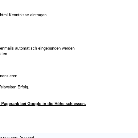
 html Kenntnisse eintragen
lenmails automatisch eingebunden werden
lten
inanzieren.
ltweiten Erfolg.
n Pagerank bei Google in die Höhe schiessen.
n unserem Angebot...