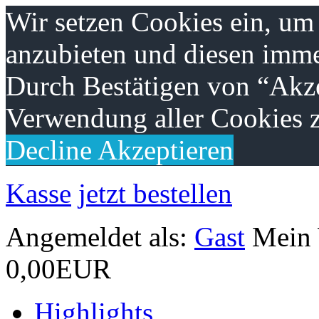
Wir setzen Cookies ein, um
anzubieten und diesen imme
Durch Bestätigen von “Akze
Verwendung aller Cookies z
Decline
Akzeptieren
Kasse
jetzt bestellen
Angemeldet als:
Gast
Mein
0,00EUR
Highlights