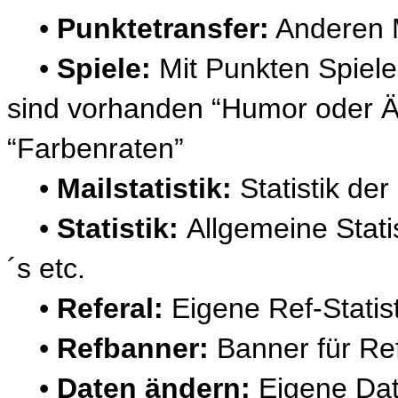
•
Punktetransfer:
Anderen M
•
Spiele:
Mit Punkten Spiel
sind vorhanden “Humor oder Ä
“Farbenraten”
•
Mailstatistik:
Statistik de
•
Statistik:
Allgemeine Stati
´s etc.
•
Referal:
Eigene Ref-Statis
•
Refbanner:
Banner für Re
•
Daten ändern:
Eigene Dat