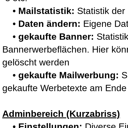
•
Mailstatistik:
Statistik de
•
Daten ändern:
Eigene Dat
•
gekaufte Banner:
Statisti
Bannerwerbeflächen. Hier könn
gelöscht werden
•
gekaufte Mailwerbung:
Si
gekaufte Werbetexte am Ende e
Adminbereich (Kurzabriss)
•
Einstellungen:
Diverse Ein