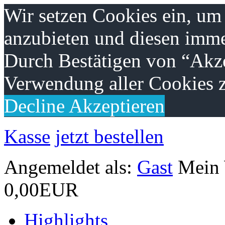
Wir setzen Cookies ein, um
anzubieten und diesen imme
Durch Bestätigen von “Akze
Verwendung aller Cookies z
Decline
Akzeptieren
Kasse
jetzt bestellen
Angemeldet als:
Gast
Mein
0,00EUR
Highlights