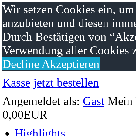
Wir setzen Cookies ein, um
anzubieten und diesen imme
Durch Bestätigen von “Akze
Verwendung aller Cookies z
Decline
Akzeptieren
Kasse
jetzt bestellen
Angemeldet als:
Gast
Mein
0,00EUR
Highlights