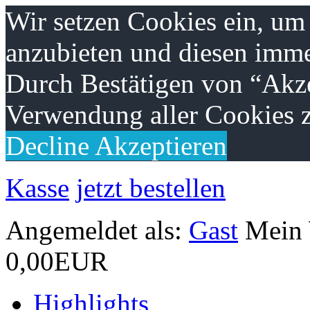
Wir setzen Cookies ein, um
anzubieten und diesen imme
Durch Bestätigen von “Akze
Verwendung aller Cookies z
Decline
Akzeptieren
Kasse
jetzt bestellen
Angemeldet als:
Gast
Mein
0,00EUR
Highlights