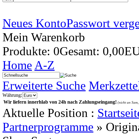
Neues Konto
Passwort verg
Mein Warenkorb
Produkte: 0
Gesamt: 0,00E
Home
A-Z
Erweiterte Suche
Merkzette
Währung:
Wir liefern innerhlab von 24h nach Zahlungseingang!
(nicht an Sam,
Aktuelle Position :
Startseit
Partnerprogramme
»
Origin