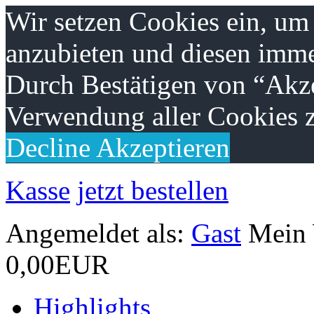
Wir setzen Cookies ein, um
anzubieten und diesen imme
Durch Bestätigen von “Akze
Verwendung aller Cookies z
Decline
Akzeptieren
Kasse
jetzt bestellen
Angemeldet als:
Gast
Mein
0,00EUR
Highlights