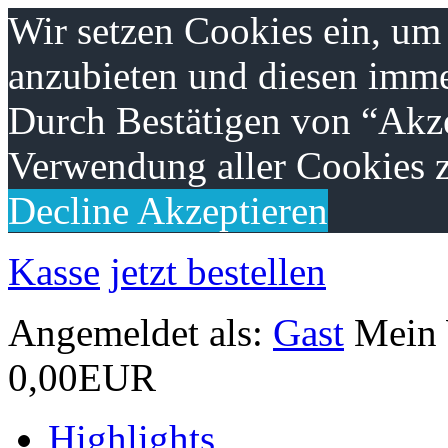
Wir setzen Cookies ein, um
anzubieten und diesen imme
Durch Bestätigen von “Akze
Verwendung aller Cookies z
Decline
Akzeptieren
Kasse
jetzt bestellen
Angemeldet als:
Gast
Mein
0,00EUR
Highlights