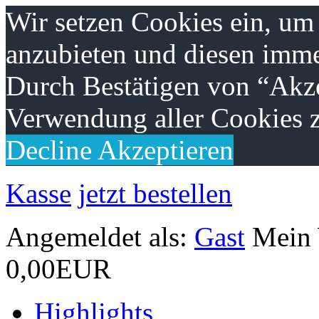
Wir setzen Cookies ein, um
anzubieten und diesen imme
Durch Bestätigen von “Akze
Verwendung aller Cookies z
Decline
Akzeptieren
Kasse
jetzt bestellen
Angemeldet als:
Gast
Mein
0,00EUR
Highlights