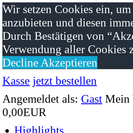
Wir setzen Cookies ein, um
anzubieten und diesen imme
Durch Bestätigen von “Akze
Verwendung aller Cookies z
Decline
Akzeptieren
Kasse
jetzt bestellen
Angemeldet als:
Gast
Mein
0,00EUR
Highlights