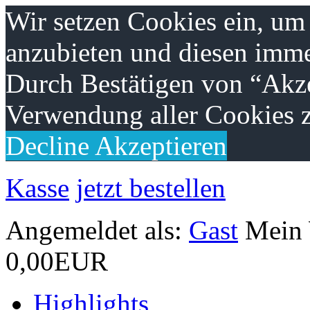
Wir setzen Cookies ein, um
anzubieten und diesen imme
Durch Bestätigen von “Akze
Verwendung aller Cookies z
Decline
Akzeptieren
Kasse
jetzt bestellen
Angemeldet als:
Gast
Mein
0,00EUR
Highlights