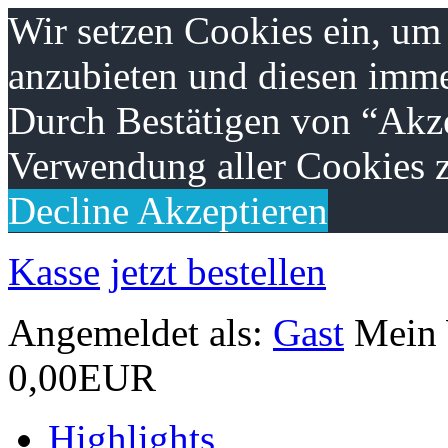
Wir setzen Cookies ein, um
anzubieten und diesen imme
Durch Bestätigen von “Akze
Verwendung aller Cookies z
Decline
Akzeptieren
Kasse
jetzt bestellen
Angemeldet als:
Gast
Mein
0,00EUR
Highlights