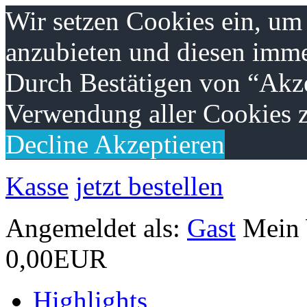
Wir setzen Cookies ein, um
anzubieten und diesen imme
Durch Bestätigen von “Akze
Verwendung aller Cookies z
Decline
Akzeptieren
Kasse
jetzt bestellen
Angemeldet als:
Gast
Mein
0,00EUR
Highlights