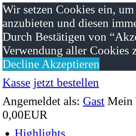
Wir setzen Cookies ein, um
anzubieten und diesen imme
Durch Bestätigen von “Akze
Verwendung aller Cookies z
Decline
Akzeptieren
Kasse
jetzt bestellen
Angemeldet als:
Gast
Mein
0,00EUR
Highlights