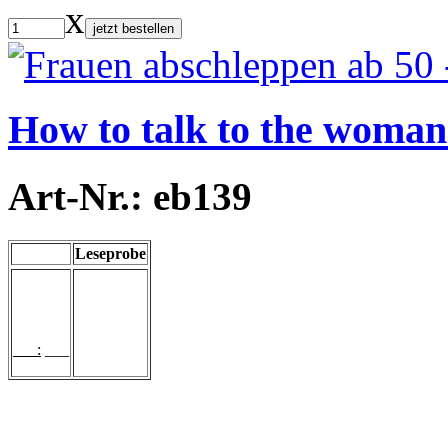
x
jetzt bestellen
How to talk to the woman
Art-Nr.: eb139
Leseprobe
___:
___