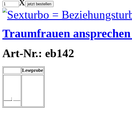
x
jetzt bestellen
Traumfrauen ansprechen 
Art-Nr.: eb142
Leseprobe
___:
___