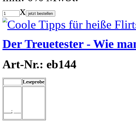
x
jetzt bestellen
Der Treuetester - Wie ma
Art-Nr.: eb144
Leseprobe
___:
___