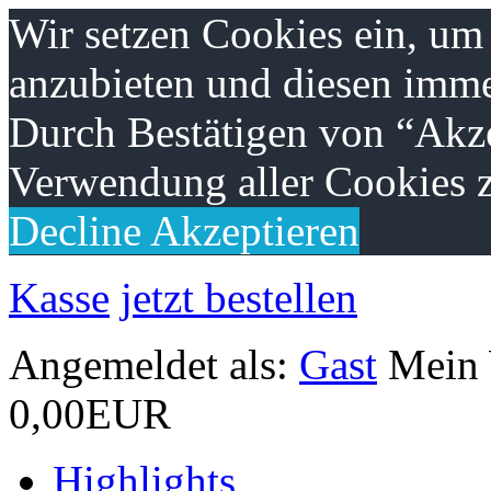
Wir setzen Cookies ein, um
anzubieten und diesen imme
Durch Bestätigen von “Akze
Verwendung aller Cookies z
Decline
Akzeptieren
Kasse
jetzt bestellen
Angemeldet als:
Gast
Mein
0,00EUR
Highlights