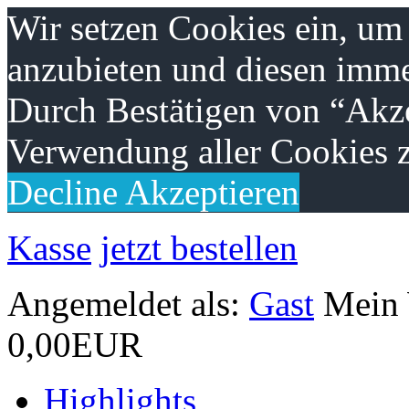
Wir setzen Cookies ein, um
anzubieten und diesen imme
Durch Bestätigen von “Akze
Verwendung aller Cookies z
Decline
Akzeptieren
Kasse
jetzt bestellen
Angemeldet als:
Gast
Mein
0,00EUR
Highlights