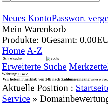
Neues Konto
Passwort verg
Mein Warenkorb
Produkte: 0
Gesamt: 0,00E
Home
A-Z
Erweiterte Suche
Merkzette
Währung:
Wir liefern innerhlab von 24h nach Zahlungseingang!
(nicht an Sam,
Aktuelle Position :
Startseit
Service
»
Domainbewertung 