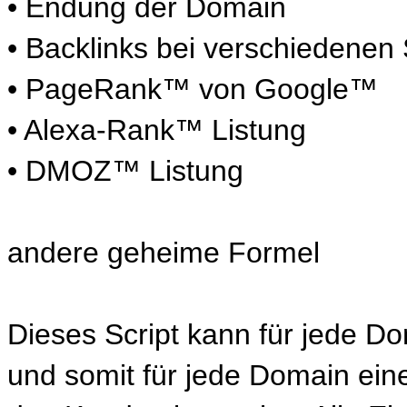
•
Endung der Domain
•
Backlinks bei verschiedene
•
PageRank™ von Google™
•
Alexa-Rank™ Listung
•
DMOZ™ Listung
andere geheime Formel
Dieses Script kann für jede Do
und somit für jede Domain einen