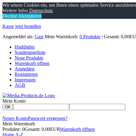
Wir setzen Cookies ein, um Ihnen einen optimalen Service anzubiete
Weitere Infos
Datenschutz
Decline
Akzeptieren
Kasse
jetzt bestellen
Angemeldet als:
Gast
Mein Warenkorb:
0 Produkte
| Gesamt: 0,00E
Highlights
Sonderangebote
Neue Produkte
Warenkorb öffnen
Anmelden
Registrieren
Impressum
AGB
Mein Konto
OK
Neues Konto
Passwort vergessen?
Mein Warenkorb
Produkte: 0
Gesamt: 0,00EUR
Warenkorb öffnen
Home
A-Z