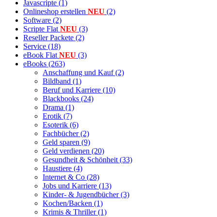
Javascripte (1)
Onlineshop erstellen
NEU
(2)
Software (2)
Scripte Flat
NEU
(3)
Reseller Packete (2)
Service (18)
eBook Flat
NEU
(3)
eBooks (263)
Anschaffung und Kauf (2)
Bildband (1)
Beruf und Karriere (10)
Blackbooks (24)
Drama (1)
Erotik (7)
Esoterik (6)
Fachbücher (2)
Geld sparen (9)
Geld verdienen (20)
Gesundheit & Schönheit (33)
Haustiere (4)
Internet & Co (28)
Jobs und Karriere (13)
Kinder- & Jugendbücher (3)
Kochen/Backen (1)
Krimis & Thriller (1)