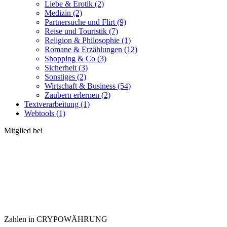
Liebe & Erotik (2)
Medizin (2)
Partnersuche und Flirt (9)
Reise und Touristik (7)
Religion & Philosophie (1)
Romane & Erzählungen (12)
Shopping & Co (3)
Sicherheit (3)
Sonstiges (2)
Wirtschaft & Business (54)
Zaubern erlernen (2)
Textverarbeitung (1)
Webtools (1)
Mitglied bei
Zahlen in CRYPOWÄHRUNG