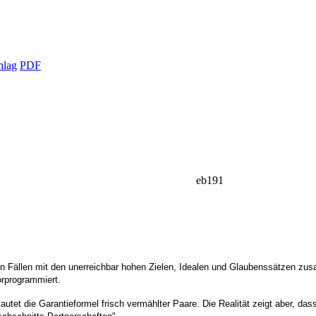
hlag
PDF
eb191
n Fällen mit den unerreichbar hohen Zielen, Idealen und Glaubenssätzen zus
vorprogrammiert.
lautet die Garantieformel frisch vermählter Paare. Die Realität zeigt aber, d