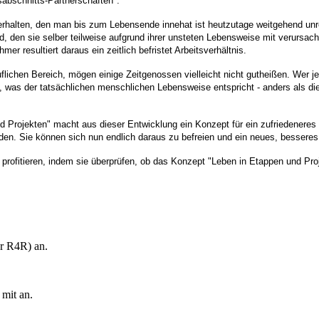
abschnitts-Partnerschaften".
 erhalten, den man bis zum Lebensende innehat ist heutzutage weitgehend unre
d, den sie selber teilweise aufgrund ihrer unsteten Lebensweise mit verursa
er resultiert daraus ein zeitlich befristet Arbeitsverhältnis.
uflichen Bereich, mögen einige Zeitgenossen vielleicht nicht gutheißen. Wer je
n, was der tatsächlichen menschlichen Lebensweise entspricht - anders als die
Projekten" macht aus dieser Entwicklung ein Konzept für ein zufriedeneres L
nden. Sie können sich nun endlich daraus zu befreien und ein neues, bessere
itieren, indem sie überprüfen, ob das Konzept "Leben in Etappen und Projekt
er R4R) an.
 mit an.