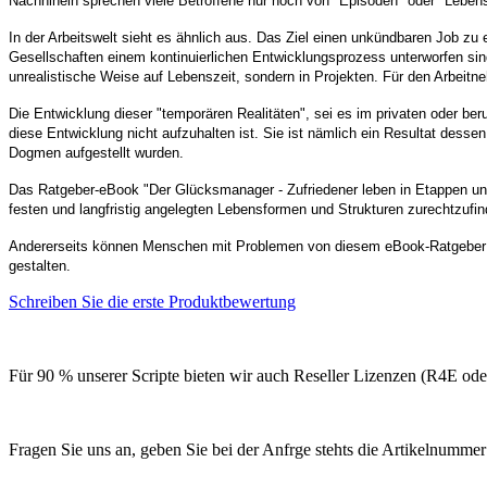
Nachhinein sprechen viele Betroffene nur noch von "Episoden" oder "Lebens
In der Arbeitswelt sieht es ähnlich aus. Das Ziel einen unkündbaren Job zu
Gesellschaften einem kontinuierlichen Entwicklungsprozess unterworfen sin
unrealistische Weise auf Lebenszeit, sondern in Projekten. Für den Arbeitnehm
Die Entwicklung dieser "temporären Realitäten", sei es im privaten oder ber
diese Entwicklung nicht aufzuhalten ist. Sie ist nämlich ein Resultat desse
Dogmen aufgestellt wurden.
Das Ratgeber-eBook "Der Glücksmanager - Zufriedener leben in Etappen und 
festen und langfristig angelegten Lebensformen und Strukturen zurechtzufi
Andererseits können Menschen mit Problemen von diesem eBook-Ratgeber prof
gestalten.
Schreiben Sie die erste Produktbewertung
Für 90 % unserer Scripte bieten wir auch Reseller Lizenzen (R4E od
Fragen Sie uns an, geben Sie bei der Anfrge stehts die Artikelnummer