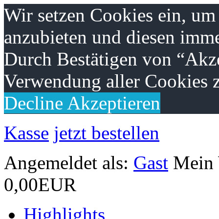
Wir setzen Cookies ein, um
anzubieten und diesen imme
Durch Bestätigen von “Akze
Verwendung aller Cookies z
Decline
Akzeptieren
Kasse
jetzt bestellen
Angemeldet als:
Gast
Mein
0,00EUR
Highlights