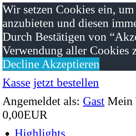
Wir setzen Cookies ein, um
anzubieten und diesen imme
Durch Bestätigen von “Akze
Verwendung aller Cookies z
Decline
Akzeptieren
Kasse
jetzt bestellen
Angemeldet als:
Gast
Mein
0,00EUR
Highlights