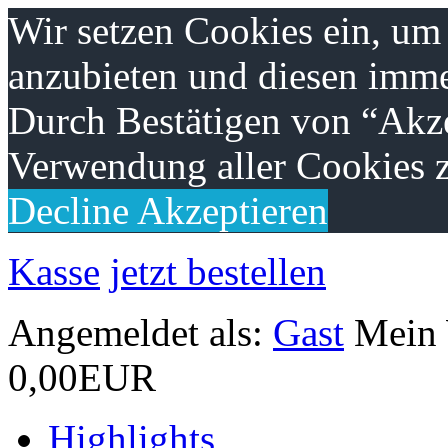
Wir setzen Cookies ein, um
anzubieten und diesen imme
Durch Bestätigen von “Akze
Verwendung aller Cookies z
Decline
Akzeptieren
Kasse
jetzt bestellen
Angemeldet als:
Gast
Mein
0,00EUR
Highlights