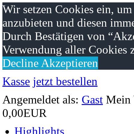
Wir setzen Cookies ein, um
anzubieten und diesen imme
Durch Bestätigen von “Akze
Verwendung aller Cookies z
Decline
Akzeptieren
Kasse
jetzt bestellen
Angemeldet als:
Gast
Mein
0,00EUR
Highlights