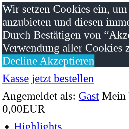
Wir setzen Cookies ein, um
anzubieten und diesen imme
Durch Bestätigen von “Akze
Verwendung aller Cookies z
Decline
Akzeptieren
Kasse
jetzt bestellen
Angemeldet als:
Gast
Mein
0,00EUR
Highlights